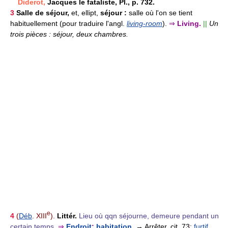
Diderot,
Jacques le fataliste, Pl., p. 732.
3
Salle de séjour,
et, ellipt,
séjour :
salle où l'on se tient
habituellement (pour traduire l'angl.
living-room
).
⇒
Living.
||
Un
trois pièces : séjour, deux chambres.
e
4
(
Déb
. XIII
).
Littér.
Lieu où qqn séjourne, demeure pendant un
certain temps.
⇒
Endroit
;
habitation
.
→ Arrêter, cit. 73;
furtif
,