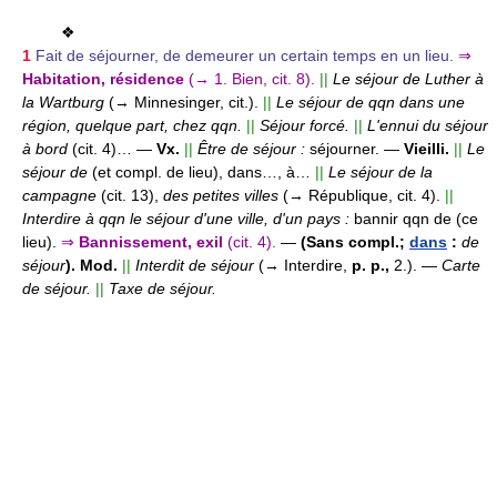
❖
1
Fait de séjourner, de demeurer un certain temps en un lieu.
⇒
Habitation, résidence
(→ 1. Bien, cit. 8).
||
Le séjour de Luther à
la Wartburg
(→ Minnesinger, cit.).
||
Le séjour de qqn dans une
région, quelque part, chez qqn.
||
Séjour forcé.
||
L'ennui du séjour
à bord
(cit. 4)…
—
Vx.
||
Être de séjour :
séjourner.
—
Vieilli.
||
Le
séjour de
(et compl. de lieu),
dans…, à…
||
Le séjour de la
campagne
(cit. 13),
des petites villes
(→ République, cit. 4).
||
Interdire à qqn le séjour d'une ville, d'un pays :
bannir qqn de (ce
lieu).
⇒
Bannissement, exil
(cit. 4).
—
(Sans compl.;
dans
:
de
séjour
). Mod.
||
Interdit de séjour
(→ Interdire,
p. p.,
2.).
—
Carte
de séjour.
||
Taxe de séjour.