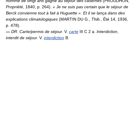
homme de vingt ans gagne au séjour des casernes
(PROUDHON,
Propriété
, 1840, p. 264).
« Je ne suis pas certain que le séjour de
Berck convienne tout à fait à Huguette ». Et il se lança dans des
explications climatologiques
(MARTIN DU G.,
Thib.
, Été 14, 1936,
p. 478).
—
DR.
Carte/permis de séjour.
V.
carte
III C 2 a.
Interdiction,
interdit de séjour.
V.
interdiction
B.