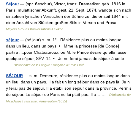
Séjour
— (spr. ßēschūr), Victor, franz. Dramatiker, geb. 1816 in
Paris, mulattischer Abkunft, gest. 21. Sept. 1874, wandte sich nach
einzelnen lyrischen Versuchen der Bühne zu, die er seit 1844 mit
einer Anzahl von Stücken großen Stils in Versen und Prosa …
Meyers Großes Konversations-Lexikon
séjour
— (sé jour) s. m. 1° Résidence plus ou moins longue
dans un lieu, dans un pays. • Mme la princesse [de Condé]
partira ....pour Chateauroux, où M. le Prince désire qu elle fasse
quelque séjour, SÉV. 14. • Je ne ferai jamais de séjour à cette…
…
Dictionnaire de la Langue Française d'Émile Littré
SÉJOUR
— s. m. Demeure, résidence plus ou moins longue dans
un lieu, dans un pays. Il a fait un long séjour dans ce pays là. Je n
y ferai pas de séjour. Il a établi son séjour dans la province. Permis
de séjour. Le séjour de Paris ne lui plaît pas. Il a… …
Dictionnaire de
l'Academie Francaise, 7eme edition (1835)