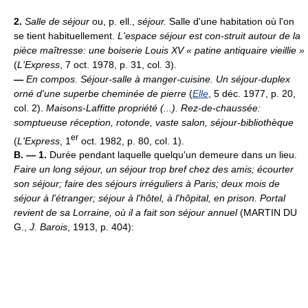
2.
Salle de séjour
ou, p. ell.,
séjour.
Salle d'une habitation où l'on
se tient habituellement.
L'espace séjour est con-struit autour de la
pièce maîtresse: une boiserie Louis XV « patine antiquaire vieillie »
(
L'Express
, 7 oct. 1978, p. 31, col. 3).
—
En compos.
Séjour-salle à manger-cuisine.
Un séjour-duplex
orné d'une superbe cheminée de pierre
(
Elle
, 5 déc. 1977, p. 20,
col. 2).
Maisons-Laffitte propriété (...). Rez-de-chaussée:
somptueuse réception, rotonde, vaste salon, séjour-bibliothèque
er
(
L'Express
, 1
oct. 1982, p. 80, col. 1).
B. — 1.
Durée pendant laquelle quelqu'un demeure dans un lieu.
Faire un long séjour, un séjour trop bref chez des amis; écourter
son séjour; faire des séjours irréguliers à Paris; deux mois de
séjour à l'étranger; séjour à l'hôtel, à l'hôpital, en prison.
Portal
revient de sa Lorraine, où il a fait son séjour annuel
(MARTIN DU
G.,
J. Barois
, 1913, p. 404):