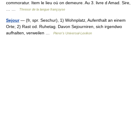
commoratur. Item le lieu où on demeure. Au 3. livre d Amad. Sire,
… …
Thresor de la langue françoyse
Sejour
— (fr, spr. Seschur), 1) Wohnplatz, Aufenthalt an einem
Orte; 2) Rast od. Ruhetag. Davon Sejourniren, sich irgendwo
aufhalten, verweilen …
Pierer's Universal-Lexikon