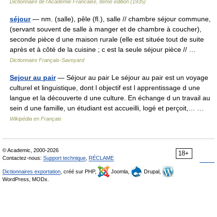
Dictionnaire de l'Academie Francaise, 8eme edition (1935)
séjour
— nm. (salle), pêle (fl.), salle // chambre séjour commune,
(servant souvent de salle à manger et de chambre à coucher),
seconde pièce d une maison rurale (elle est située tout de suite
après et à côté de la cuisine ; c est la seule séjour pièce // …
Dictionnaire Français-Savoyard
Sejour au pair
— Séjour au pair Le séjour au pair est un voyage
culturel et linguistique, dont l objectif est l apprentissage d une
langue et la découverte d une culture. En échange d un travail au
sein d une famille, un étudiant est accueilli, logé et perçoit,… …
Wikipédia en Français
© Academic, 2000-2026
18+
Contactez-nous:
Support technique
,
RÉCLAME
Dictionnaires exportation
, créé sur PHP,
Joomla,
Drupal,
WordPress, MODx.