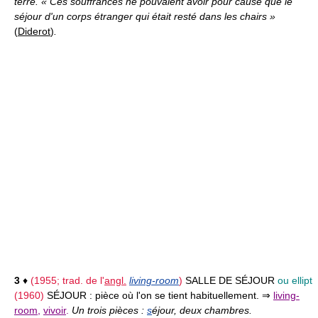
terre. « Ces souffrances ne pouvaient avoir pour cause que le
séjour d'un corps étranger qui était resté dans les chairs »
(
Diderot
)
.
3
♦
(1955; trad. de l'
angl.
living-room
)
SALLE DE SÉJOUR
ou ellipt
(1960)
SÉJOUR :
pièce où l'on se tient habituellement. ⇒
living-
room
,
vivoir
.
Un trois pièces :
s
éjour, deux chambres.