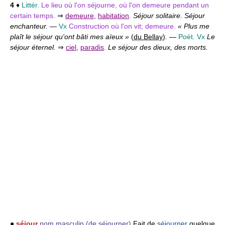
4
♦
Littér.
Le lieu où l'on séjourne, où l'on demeure pendant un
certain temps.
⇒
demeure
,
habitation
.
Séjour solitaire. Séjour
enchanteur.
—
Vx
Construction où l'on vit; demeure.
« Plus me
plaît le séjour qu'ont bâti mes aïeux »
(
du Bellay
)
.
—
Poét. Vx
Le
séjour éternel.
⇒
ciel
,
paradis
.
Le séjour des dieux, des morts.
●
séjour
nom masculin
(de séjourner)
Fait de
séjourner
quelque