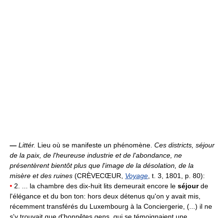
—
Littér.
Lieu où se manifeste un phénomène.
Ces districts, séjour
de la paix, de l'heureuse industrie et de l'abondance, ne
présentèrent bientôt plus que l'image de la désolation, de la
misère et des ruines
(CRÈVECŒUR,
Voyage
, t. 3, 1801, p. 80):
•
2. ... la chambre des dix-huit lits demeurait encore le
séjour
de
l'élégance et du bon ton: hors deux détenus qu'on y avait mis,
récemment transférés du Luxembourg à la Conciergerie, (...) il ne
s'y trouvait que d'honnêtes gens, qui se témoignaient une