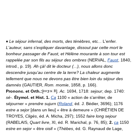
♦
Le séjour infernal, des morts, des ténèbres
, etc... L'enfer.
L'auteur, sans s'expliquer davantage, dissout par cette mort le
bonheur passager de Faust, et Hélène mourante à son tour est
rappelée par son fils au séjour des ombres
(NERVAL,
Faust
, 1840,
introd., p. 19).
Ah çà! dit le docteur (...), nous allons donc
descendre jusqu'au centre de la terre? La chaleur augmente
tellement que nous ne devons pas être bien loin du séjour des
damnés
(GAUTIER,
Rom. momie
, 1858, p. 166).
Prononc. et Orth.:
[
].
Ac.
1694, 1718:
sejour
; dep. 1740:
sé-
.
Étymol. et Hist. 1.
Ca
1100 « action de s'arrêter, de
séjourner »
prendre sujurn
(
Roland
, éd. J. Bédier, 3696); 1176
estre a sejor
[dans un lieu] « être à demeure » (CHRÉTIEN DE
TROYES,
Cligès
, éd. A. Micha, 297); 1552
faire long sejour
(RABELAIS,
Quart livre
, XI, éd. R. Marichal, p. 76, 85);
2.
ca
1150
estre en sejor
« être oisif » (
Thèbes
, éd. G. Raynaud de Lage,