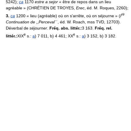
5242);
ca
1170
estre a sejor
« être de repos dans un lieu
agréable » (CHRÉTIEN DE TROYES,
Erec
, éd. M. Roques, 2260);
re
3.
ca
1200 « lieu (agréable) où on s'arrête, où on séjourne » (
I
Continuation de ,,Perceval
``, éd. W. Roach, mss TVD, 12703).
Déverbal de
séjourner
.
Fréq. abs. littér.:
3 163.
Fréq. rel.
e
e
littér.:
XIX
s.:
a
) 7 011, b) 4 461; XX
s.:
a
) 3 152, b) 3 182.