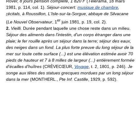
Rover, 8 jours pension complète, 1 820 F
(
Télérama
, 18 mars
1981, p. 114, col. 1).
Séjour-concert:
musique de chambre
,
r
écitals, à Roussillon, L'Isle-sur-la-Sorgue, abbaye de Silvacane
er
(
Le Nouvel Observateur
, 1
juin 1981, p. 19, col. 2).
2.
Vieilli.
Durée pendant laquelle une chose reste dans un milieu.
Séjour des aliments dans l'intestin, d'un corps étranger dans une
plaie; le fer rouille après un séjour dans la terre; séjour des eaux,
des neiges dans un fond.
La plus forte preuve du long séjour de la
mer sur toute cette surface (...) est une élévation estimée avoir 70
pieds de hauteur et 7 à 8 milles de largeur (...) entièrement formée
d'écailles d'huîtres
(CRÈVECŒUR,
Voyage
, t. 2, 1801, p. 246).
Je
songe aux têtes des statues grecques mordues par un long séjour
dans la mer
(MONTHERL.,
Pte Inf. Castille
, 1929, p. 592).