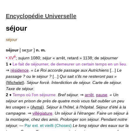
Encyclopédie Universelle
séjour
séjour
séjour
[ seʒur ]
n. m.
e
•
XV
;
sujurn
1080;
séjur
« arrêt, retard » 1138; de
séjourner
1
♦
Le fait de séjourner, de demeurer un certain temps en un lieu.
⇒
résidence
.
« Le Roi accorde passage aux Autrichiens
[...]
Le
passage ? ou le séjour ?
[...]
Qui sait s'ils ne resteront pas »
(
Michelet
)
. Séjour forcé. Interdiction de séjour. Carte de séjour.
Taxe de séjour.
2
♦
Temps où l'on séjourne.
Bref séjour.
⇒
arrêt
,
pause
.
« Un
séjour en prison de près de quatre mois vous fait oublier un peu
les usages »
(
Aymé
)
. Séjour à l'hôtel, à l'hôpital. Séjour d'été à la
campagne.
⇒
villégiature
.
Un séjour à l'étranger. Faire un séjour à
la montagne, chez des amis. Prolonger son séjour. Pendant notre
séjour.
—
Par ext. et vieilli (Choses)
Le long séjour des eaux sur la