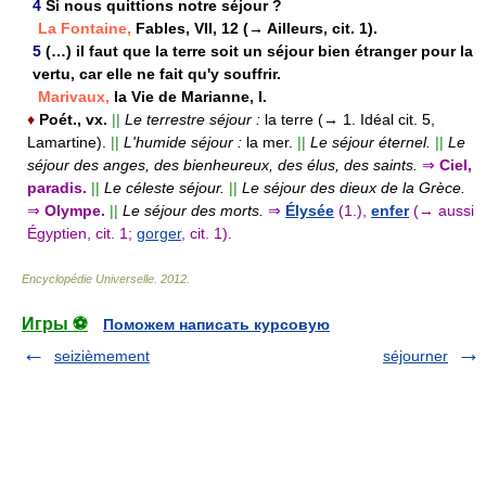
4
Si nous quittions notre séjour ?
La Fontaine,
Fables, VII, 12 (→ Ailleurs, cit. 1).
5
(…) il faut que la terre soit un séjour bien étranger pour la
vertu, car elle ne fait qu'y souffrir.
Marivaux,
la Vie de Marianne, I.
♦
Poét., vx.
||
Le terrestre séjour :
la terre (→ 1. Idéal cit. 5,
Lamartine).
||
L'humide séjour :
la mer.
||
Le séjour éternel.
||
Le
séjour des anges, des bienheureux, des élus, des saints.
⇒
Ciel,
paradis.
||
Le céleste séjour.
||
Le séjour des dieux de la Grèce.
⇒
Olympe.
||
Le séjour des morts.
⇒
Élysée
(1.),
enfer
(→ aussi
Égyptien, cit. 1;
gorger
, cit. 1).
Encyclopédie Universelle
.
2012
.
Игры ⚽
Поможем написать курсовую
seizièmement
séjourner