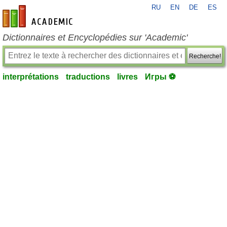
RU
EN
DE
ES
fr-academic.com
Dictionnaires et Encyclopédies sur 'Academic'
Recherche!
interprétations
traductions
livres
Игры ⚽