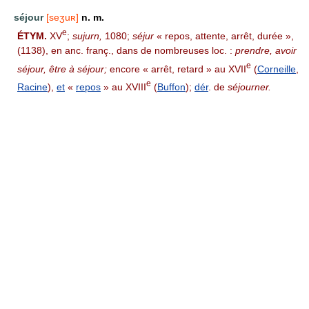
séjour
[seʒuʀ]
n. m.
e
ÉTYM.
XV
;
sujurn,
1080;
séjur
« repos, attente, arrêt, durée »,
(1138), en anc. franç., dans de nombreuses loc. :
prendre, avoir
e
séjour, être à séjour;
encore « arrêt, retard » au XVII
(
Corneille
,
e
Racine
),
et
«
repos
» au XVIII
(
Buffon
);
dér
. de
séjourner.