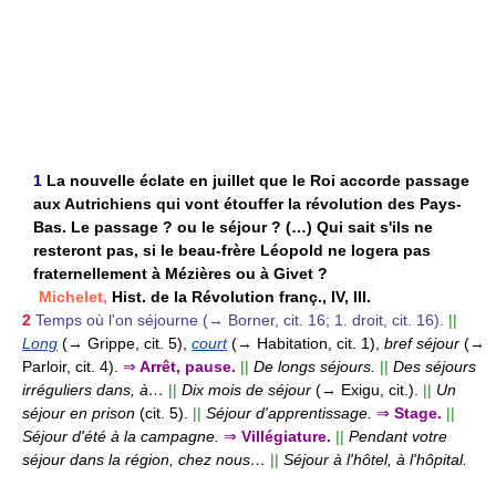
1
La nouvelle éclate en juillet que le Roi accorde passage
aux Autrichiens qui vont étouffer la révolution des Pays-
Bas. Le passage ? ou le séjour ? (…) Qui sait s'ils ne
resteront pas, si le beau-frère Léopold ne logera pas
fraternellement à Mézières ou à Givet ?
Michelet,
Hist. de la Révolution franç., IV, III.
2
Temps où l'on séjourne (→ Borner, cit. 16; 1. droit, cit. 16).
||
Long
(→ Grippe, cit. 5),
court
(→ Habitation, cit. 1),
bref séjour
(→
Parloir, cit. 4).
⇒
Arrêt, pause.
||
De longs séjours.
||
Des séjours
irréguliers dans, à…
||
Dix mois de séjour
(→ Exigu, cit.).
||
Un
séjour en prison
(cit. 5).
||
Séjour d'apprentissage.
⇒
Stage.
||
Séjour d'été à la campagne.
⇒
Villégiature.
||
Pendant votre
séjour dans la région, chez nous…
||
Séjour à l'hôtel, à l'hôpital.