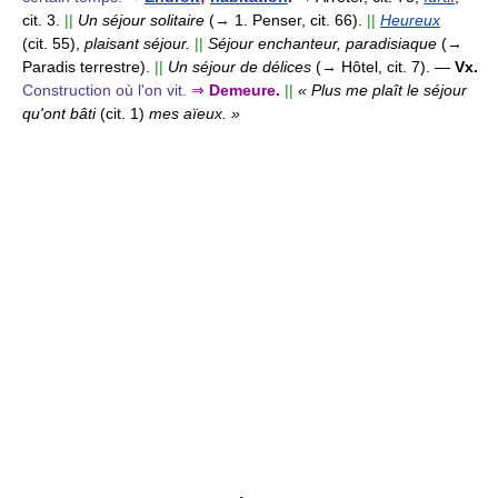
cit. 3.
||
Un séjour solitaire
(→ 1. Penser, cit. 66).
||
Heureux
(cit. 55),
plaisant séjour.
||
Séjour enchanteur, paradisiaque
(→
Paradis terrestre).
||
Un séjour de délices
(→ Hôtel, cit. 7).
—
Vx.
Construction où l'on vit.
⇒
Demeure.
||
« Plus me plaît le séjour
qu'ont bâti
(cit. 1)
mes aïeux. »