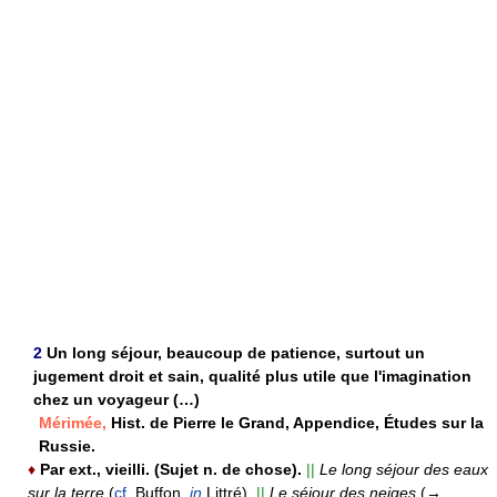
2
Un long séjour, beaucoup de patience, surtout un
jugement droit et sain, qualité plus utile que l'imagination
chez un voyageur (…)
Mérimée,
Hist. de Pierre le Grand, Appendice, Études sur la
Russie.
♦
Par ext., vieilli. (Sujet n. de chose).
||
Le long séjour des eaux
sur la terre
(
cf
. Buffon,
in
Littré).
||
Le séjour des neiges
(→