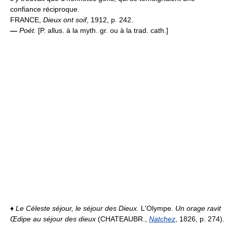
confiance réciproque.
FRANCE,
Dieux ont soif
, 1912, p. 242.
—
Poét.
[P. allus. à la myth. gr. ou à la trad. cath.]
♦
Le Céleste séjour, le séjour des Dieux.
L'Olympe.
Un orage ravit
Œdipe au séjour des dieux
(CHATEAUBR.,
Natchez
, 1826, p. 274).