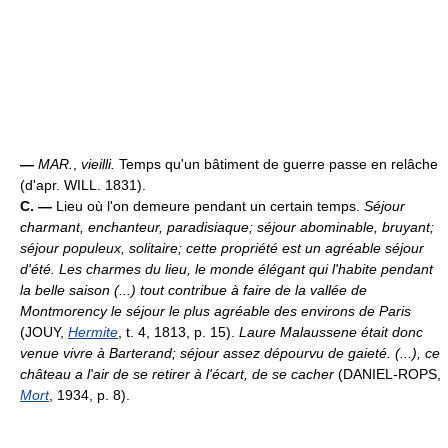
—
MAR.
,
vieilli.
Temps qu'un bâtiment de guerre passe en relâche
(d'apr. WILL. 1831).
C. —
Lieu où l'on demeure pendant un certain temps.
Séjour
charmant, enchanteur, paradisiaque; séjour abominable, bruyant;
séjour populeux, solitaire; cette propriété est un agréable séjour
d'été.
Les charmes du lieu, le monde élégant qui l'habite pendant
la belle saison (...) tout contribue à faire de la vallée de
Montmorency le séjour le plus agréable des environs de Paris
(JOUY,
Hermite
, t. 4, 1813, p. 15).
Laure Malaussene était donc
venue vivre à Barterand; séjour assez dépourvu de gaieté. (...), ce
château a l'air de se retirer à l'écart, de se cacher
(DANIEL-ROPS,
Mort
, 1934, p. 8).